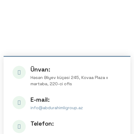
Ünvan:
Həsən Əliyev küçəsi 245, Kovaa Plaza ıı
mərtəbə, 220-ci ofis
E-mail:
info@abdurahimligroup.az
Telefon: