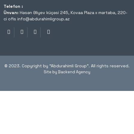
Telefon :
Ünvan:
Həsən Əliyev küçəsi 245, Kovaa Plaza ıı mərtəbə, 220-
ci ofis
info@abdurahimligroup.az
© 2023. Copyright by “Abdurahimli Group”. All rights reserved.
Site by Backend Agency