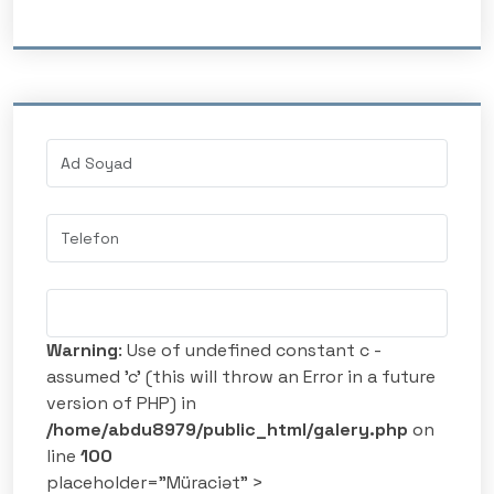
Warning
: Use of undefined constant c -
assumed 'c' (this will throw an Error in a future
version of PHP) in
/home/abdu8979/public_html/galery.php
on
line
100
placeholder="Müraciət" >