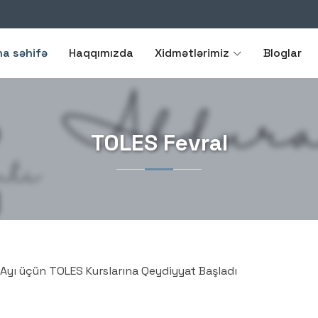
na səhifə
Haqqımızda
Xidmətlərimiz
Bloglar
TOLES Fevral
 Ayı üçün TOLES Kurslarına Qeydiyyat Başladı