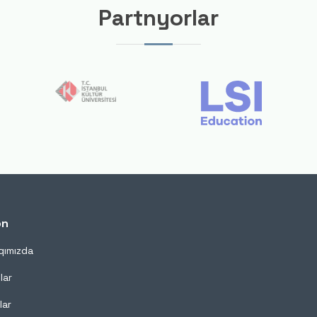
Partnyorlar
on
qımızda
lar
lar