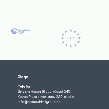
Əlaqə
Telefon :
Ünvan:
Həsən Əliyev küçəsi 245,
Kovaa Plaza ıı mərtəbə, 220-ci ofis
info@abdurahimligroup.az