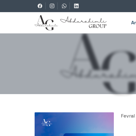
A
Fevral