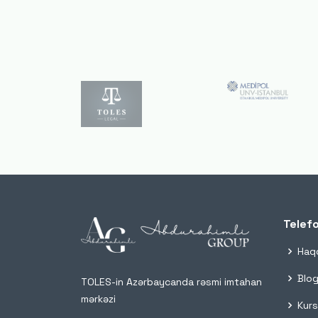
Telef
Haq
Blog
TOLES-in Azərbaycanda rəsmi imtahan
mərkəzi
Kurs