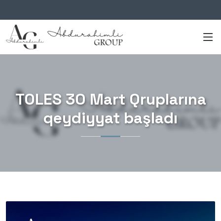
TOLES 30 Mart Qruplarına
qeydiyyat başladı