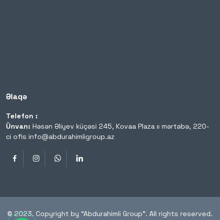
Əlaqə
Telefon :
Ünvan:
Həsən Əliyev küçəsi 245, Kovaa Plaza ıı mərtəbə, 220-
ci ofis
info@abdurahimligroup.az
© 2023. Copyright by “Abdurahimli Group”. All rights reserved.