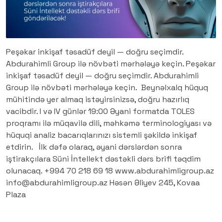
Peşəkar inkişaf təsadüf deyil — doğru seçimdir.
Abdurahimli Group ilə növbəti mərhələyə keçin. Peşəkar
inkişaf təsadüf deyil — doğru seçimdir. Abdurahimli
Group ilə növbəti mərhələyə keçin. Beynəlxalq hüquq
mühitində yer almaq istəyirsinizsə, doğru hazırlıq
vacibdir. I və IV günlər 19:00 Əyani formatda TOLES
proqramı ilə müqavilə dili, məhkəmə terminologiyası və
hüquqi analiz bacarıqlarınızı sistemli şəkildə inkişaf
etdirin. İlk dəfə olaraq, əyani dərslərdən sonra
iştirakçılara Süni İntellekt dəstəkli dərs brifi təqdim
olunacaq. +994 70 218 69 18 www.abdurahimligroup.az
info@abdurahimligroup.az Həsən Əliyev 245, Kovaa
Plaza