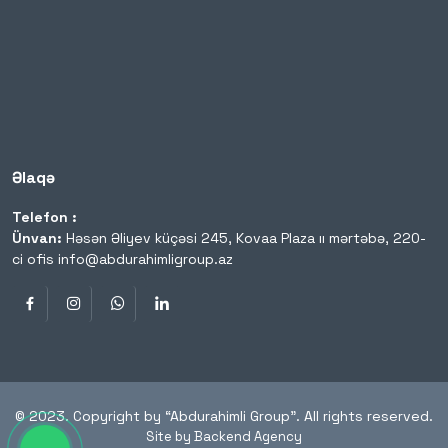
Əlaqə
Telefon :
Ünvan:
Həsən Əliyev küçəsi 245, Kovaa Plaza ıı mərtəbə, 220-
ci ofis
info@abdurahimligroup.az
© 2023. Copyright by “Abdurahimli Group”. All rights reserved.
Site by Backend Agency