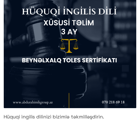
Hüquqi ingilis dilinizi bizimlə təkmilləşdirin.