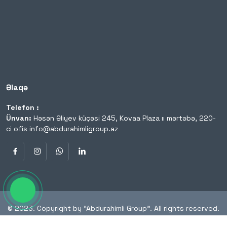
Əlaqə
Telefon :
Ünvan:
Həsən Əliyev küçəsi 245, Kovaa Plaza ıı mərtəbə, 220-
ci ofis
info@abdurahimligroup.az
© 2023. Copyright by “Abdurahimli Group”. All rights reserved.
Site by Backend Agency