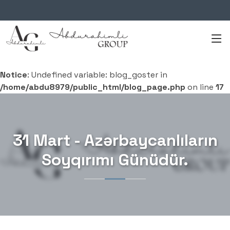
Notice
: Undefined variable: blog_goster in
/home/abdu8979/public_html/blog_page.php
on line
17
31 Mart - Azərbaycanlıların
Soyqırımı Günüdür.