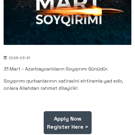
2026-03-31
31 Mart - Azərbaycanlıların Soyqırımı Günüdür.
Soyqırımı qurbanlarının xatirəsini ehtiramla yad edir,
onlara Allahdan rəhmət diləyirik!
Apply Now
Register Here >